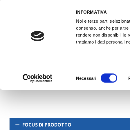
INFORMATIVA
Noi e terze parti selezionat
ACCESSO GESTIONALE
consenso, anche per altre f
rendere non disponibili le 
trattiamo i dati personali ne
HOME
ATTREZZATURE OFFICINA
FO
Selezione
Necessari
del
consenso
FOCUS DI PRODOTTO