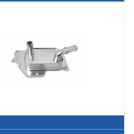
 THERMAL MANAGEMENT UFI FILTERS
TRICI DI RENAULT NISSAN MITSUBISHI
a un importante contratto di fornitura per un
ori elettrici di nuova generazione del colosso
Alliance.
Scarica