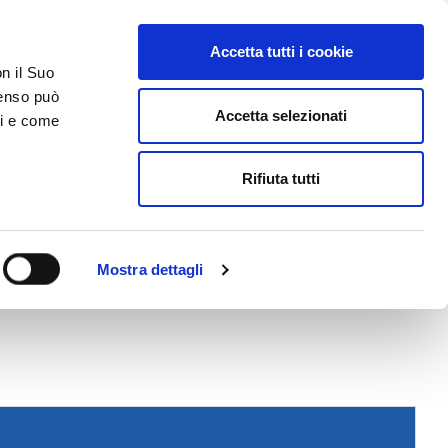
Accetta tutti i cookie
AREA RISERVATA
on il Suo
nsenso può
Accetta selezionati
ci e come
ER
DA SAPERE
ACCEDI E CONTATTACI
Rifiuta tutti
Mostra dettagli