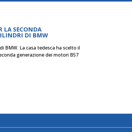
NUOVO SISTEMA DI
PER I MOTORI ELET
ALLIANCE.
UFI Filters si è aggiudicat
componente chiave dei mot
Renault Nissan Mitsubishi 
Leggi di più