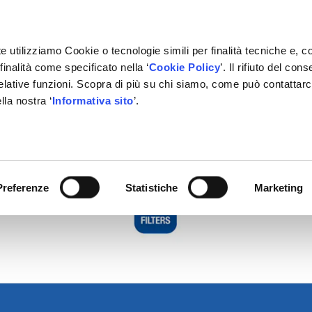
e utilizziamo Cookie o tecnologie simili per finalità tecniche e, c
inalità come specificato nella ‘
Cookie Policy
’. Il rifiuto del co
relative funzioni. Scopra di più su chi siamo, come può contattar
lla nostra ‘
Informativa sito
’.
RMAZIONE
GESTIONALE
NETWORK OFFICINE
PARTN
Preferenze
Statistiche
Marketing