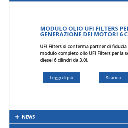
celto il
ori B57
NEWS