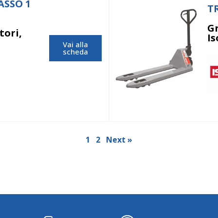
ASSO 1
T
Gr
tori,
I
Vai alla
scheda
1
2
Next »