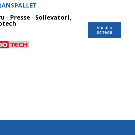
RANSPALLET
u - Presse - Sollevatori,
sotech
Vai alla
scheda
Isotech