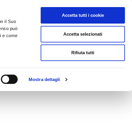
Accetta tutti i cookie
AREA RISERVATA
on il Suo
nsenso può
Accetta selezionati
ci e come
ER
DA SAPERE
ACCEDI E CONTATTACI
Rifiuta tutti
Mostra dettagli