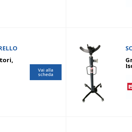
RELLO
S
tori,
Gr
I
Vai alla
scheda