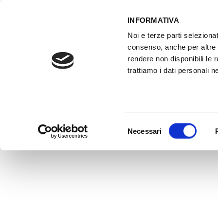
INFORMATIVA
Noi e terze parti selezionat
ACCESSO GESTIONALE
consenso, anche per altre f
rendere non disponibili le 
trattiamo i dati personali ne
HOME
ATTREZZATURE OFFICINA
FO
Selezione
Necessari
del
consenso