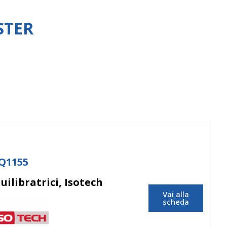
STER
EQ1155
uilibratrici, Isotech
Vai alla
scheda
Isotech