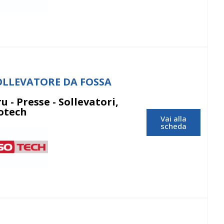
OLLEVATORE DA FOSSA
u - Presse - Sollevatori,
sotech
Vai alla
scheda
Isotech