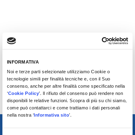
OB offre una delle più ampie gamme di bracci della
sospensione e loro componenti tra cui boccole e snodi
sospensione. La gamma è tra le più complete sul
mercato con oltre mille codici attivi per numerosissime
INFORMATIVA
applicazioni. In molti dei bracci OB vengono montate
Noi e terze parti selezionate utilizziamo Cookie o
boccole originali brevettate da casa madre. Le cuffie
tecnologie simili per finalità tecniche e, con il Suo
presentano la gomma a doppia gola per offrire migliori
consenso, anche per altre finalità come specificato nella
prestazioni e maggiore durata. Questa coppia di bracci
‘
Cookie Policy
’. Il rifiuto del consenso può rendere non
in particolare rappresenta un’esclusiva sul mercato della
disponibili le relative funzioni. Scopra di più su chi siamo,
Original Birth.
come può contattarci e come trattiamo i dati personali
nella nostra ‘
Informativa sito
’.