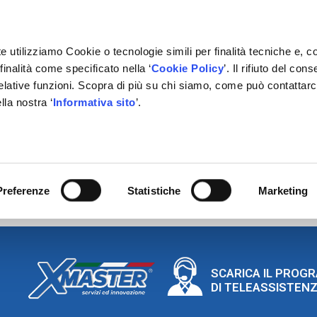
e utilizziamo Cookie o tecnologie simili per finalità tecniche e, c
inalità come specificato nella ‘
Cookie Policy
’. Il rifiuto del co
relative funzioni. Scopra di più su chi siamo, come può contattar
lla nostra ‘
Informativa sito
’.
RMAZIONE
GESTIONALE
NETWORK OFFICINE
PARTN
utore nazionale Schumac
!
Preferenze
Statistiche
Marketing
SCARICA IL PROG
DI TELEASSISTEN