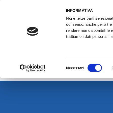
INFORMATIVA
Noi e terze parti selezionat
ACCESSO GESTIONALE
consenso, anche per altre f
rendere non disponibili le 
trattiamo i dati personali ne
HOME
ATTREZZATURE OFFICINA
FO
Xmaster è distrib
Selezione
Scarica il catalogo
Necessari
del
consenso