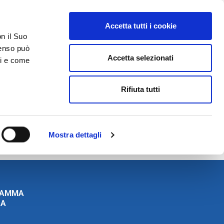
Accetta tutti i cookie
AREA RISERVATA
on il Suo
nsenso può
Accetta selezionati
ci e come
ER
DA SAPERE
ACCEDI E CONTATTACI
Rifiuta tutti
her Electric.
Mostra dettagli
RAMMA
ZA