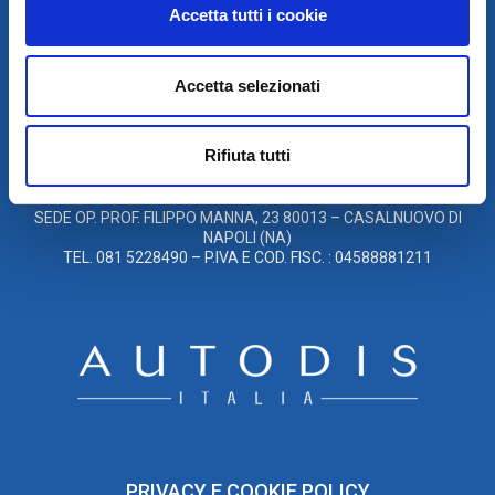
Accetta tutti i cookie
© 2021
XMASTER
È UN MARCHIO DI AUTODIS ITALIA HOLDING
Accetta selezionati
GLOBAL SERVICE CAR S.R.L.
SOCIETÀ SOGGETTA A DIREZIONE E COORDINAMENTO DELLA
Rifiuta tutti
AUTODIS ITALIA HOLDING S.R.L.
SEDE LEG. VIA M. DE CERVANTES SAAVEDRA, 55/27, 80133
NAPOLI
SEDE OP. PROF. FILIPPO MANNA, 23 80013 – CASALNUOVO DI
NAPOLI (NA)
TEL. 081 5228490 – P.IVA E COD. FISC. : 04588881211
PRIVACY E COOKIE POLICY