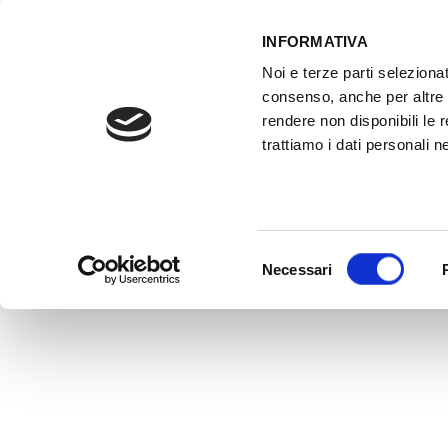
INFORMATIVA
Noi e terze parti selezionat
ACCESSO GESTIONALE
consenso, anche per altre f
rendere non disponibili le 
trattiamo i dati personali ne
HOME
ATTREZZATURE OFFICINA
FO
Selezione
Necessari
del
consenso