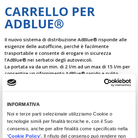
CARRELLO PER
ADBLUE®
Il nuovo sistema di distribuzione AdBlue® risponde alle
esigenze delle autofficine, perché è facilmente
trasportabile e consente di erogare in sicurezza
l’AdBlue® nei serbatoi degli autoveicoli.
La portata va da un min. di 2 l/m ad un max di 15 l/m per
consentire un rifornimento AdBlue® rapido e pulito.
×
VUOI CONOSCERE IL PREZZO?
Contattaci!
INFORMATIVA
Noi e terze parti selezionate utilizziamo Cookie o
tecnologie simili per finalità tecniche e, con il Suo
REGISTRATI
consenso, anche per altre finalità come specificato nella
‘
Cookie Policy
’. Il rifiuto del consenso può rendere non