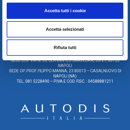
DI TELEASSISTENZA
Accetta tutti i cookie
© 2021
Accetta selezionati
XMASTER
È UN MARCHIO DI AUTODIS ITALIA HOLDING
GLOBAL SERVICE CAR S.R.L.
Rifiuta tutti
SOCIETÀ SOGGETTA A DIREZIONE E COORDINAMENTO DELLA
AUTODIS ITALIA HOLDING S.R.L.
SEDE LEG. VIA M. DE CERVANTES SAAVEDRA, 55/27, 80133
NAPOLI
SEDE OP. PROF. FILIPPO MANNA, 23 80013 – CASALNUOVO DI
NAPOLI (NA)
TEL. 081 5228490 – P.IVA E COD. FISC. : 04588881211