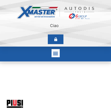
Ciao
Piusi