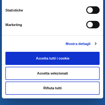
Statistiche
© 2021
XMASTER
È UN MARCHIO DI AUTODIS ITALIA HOLDING
Marketing
GLOBAL SERVICE CAR S.R.L.
SOCIETÀ SOGGETTA A DIREZIONE E COORDINAMENTO DELLA
AUTODIS ITALIA HOLDING S.R.L.
SEDE LEG. VIA M. DE CERVANTES SAAVEDRA, 55/27, 80133
Mostra dettagli
NAPOLI
SEDE OP. PROF. FILIPPO MANNA, 23 80013 – CASALNUOVO DI
NAPOLI (NA)
Accetta tutti i cookie
TEL. 081 5228490 – P.IVA E COD. FISC. : 04588881211
Accetta selezionati
Rifiuta tutti