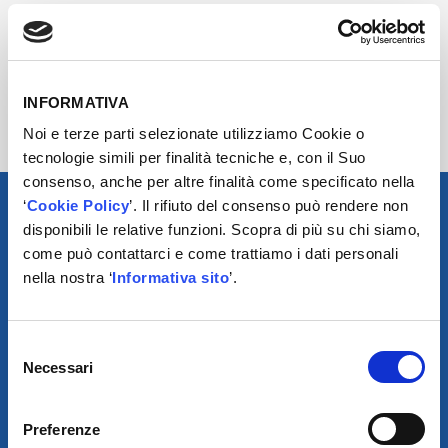
NON SEI AUTORIZZATO AD ACCEDERE A QUESTA
PAGINA. DEVI ACCEDERE DALLA PAGINA DEL TUO
DISTRIBUTORE DI ZONA.
INFORMATIVA
Noi e terze parti selezionate utilizziamo Cookie o
tecnologie simili per finalità tecniche e, con il Suo
consenso, anche per altre finalità come specificato nella
‘
Cookie Policy
’. Il rifiuto del consenso può rendere non
disponibili le relative funzioni. Scopra di più su chi siamo,
come può contattarci e come trattiamo i dati personali
nella nostra ‘
Informativa sito
’.
Selezione
Necessari
del
consenso
SCARICA IL PROGRAMMA
Preferenze
DI TELEASSISTENZA