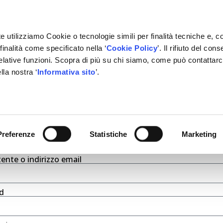
e utilizziamo Cookie o tecnologie simili per finalità tecniche e, c
inalità come specificato nella ‘
Cookie Policy
’. Il rifiuto del co
relative funzioni. Scopra di più su chi siamo, come può contattar
lla nostra ‘
Informativa sito
’.
RMAZIONE
GESTIONALE
NETWORK OFFICINE
PARTN
P 1: LOGIN
Preferenze
Statistiche
Marketing
nte o indirizzo email
d