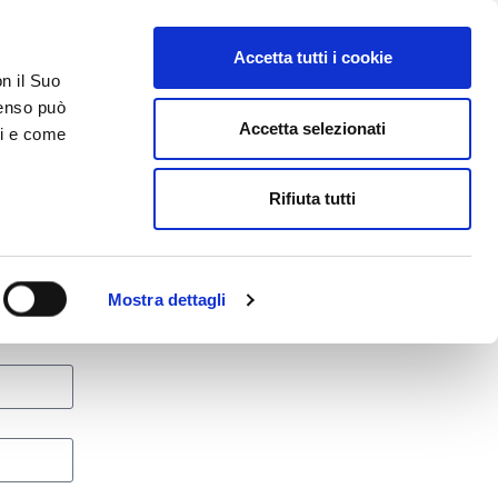
Accetta tutti i cookie
AREA RISERVATA
on il Suo
nsenso può
Accetta selezionati
ci e come
ER
DA SAPERE
ACCEDI E CONTATTACI
Rifiuta tutti
Mostra dettagli