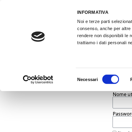
INFORMATIVA
Noi e terze parti selezionat
ACCESSO GESTIONALE
consenso, anche per altre f
rendere non disponibili le 
trattiamo i dati personali ne
HOME
ATTREZZATURE OFFICINA
FO
Selezione
STE
Necessari
del
consenso
Nome ute
Passwor