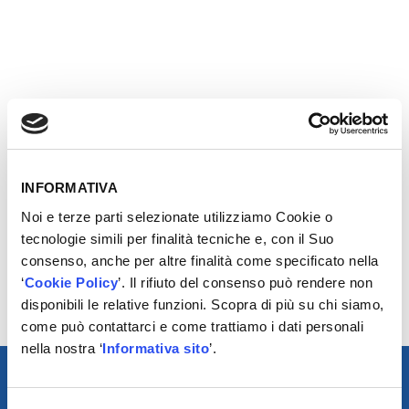
Gli ultimi nati di casa Birth: i flessibili radiatore. Come
tutte le gamme della Original Birth, anche i flessibili
radiatore rispettano gli standard qualitativi OE. Gli
accurati test effettuati sia nei ns. laboratori che su
INFORMATIVA
strada confermano la loro robustezza ed elasticità
Noi e terze parti selezionate utilizziamo Cookie o
assicurando la massima performance in qualsiasi
tecnologie simili per finalità tecniche e, con il Suo
condizione. La gamma Flessibili Radiatore Original Birth
consenso, anche per altre finalità come specificato nella
attualmente copre il 70% del parco circolante auto
‘
Cookie Policy
’. Il rifiuto del consenso può rendere non
Europeo per tantissime applicazioni ed è in forte
disponibili le relative funzioni. Scopra di più su chi siamo,
espansione, ed arriverà a coprire circa l’85%.
come può contattarci e come trattiamo i dati personali
nella nostra ‘
Informativa sito
’.