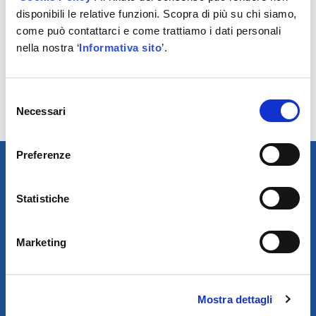
dispositivo elettronico che comanda il riallineamento
disponibili le relative funzioni. Scopra di più su chi siamo,
dopo una differenza superiore ai 15 mm.
come può contattarci e come trattiamo i dati personali
• Motore elettrico sovradimensionato con protezione
nella nostra ‘
Informativa sito
’.
termica.
• Impianto elettrico a circuito chiuso, con comandi e fine
Selezione
corsa a bassa tensione, funzionamento “uomo
Necessari
del
presente”.
consenso
Preferenze
Statistiche
Marketing
Mostra dettagli