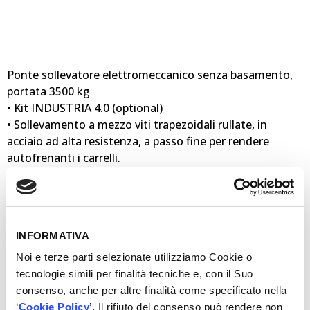
Ponte sollevatore elettromeccanico senza basamento,
portata 3500 kg
• Kit INDUSTRIA 4.0 (optional)
• Sollevamento a mezzo viti trapezoidali rullate, in
acciaio ad alta resistenza, a passo fine per rendere
autofrenanti i carrelli.
• Carrelli a scorrimento interno, completamente protetti.
• Chiocciole portanti in materiale speciale, onde ridurre
al minimo la lubrificazione.
• Chiocciole di sicurezza autoprotette.
INFORMATIVA
• Struttura colonna monoscocca.
• Quattro rulli di scorrimento per ogni singolo carrello
Noi e terze parti selezionate utilizziamo Cookie o
più quattro pattini registrabili garantiscono una
tecnologie simili per finalità tecniche e, con il Suo
perfetta aderenza e scorrevolezza.
consenso, anche per altre finalità come specificato nella
• Sincronizzazione tra i due carrelli controllata da
‘
Cookie Policy
’. Il rifiuto del consenso può rendere non