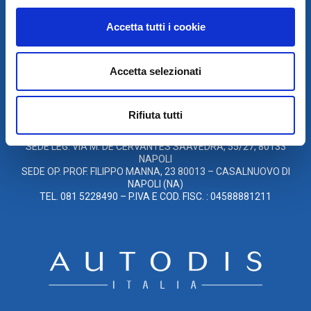
SCARICA IL PROGRAMMA
DI TELEASSISTENZA
Accetta tutti i cookie
© 2021
Accetta selezionati
XMASTER
È UN MARCHIO DI AUTODIS ITALIA HOLDING
GLOBAL SERVICE CAR S.R.L.
Rifiuta tutti
SOCIETÀ SOGGETTA A DIREZIONE E COORDINAMENTO DELLA
AUTODIS ITALIA HOLDING S.R.L.
SEDE LEG. VIA M. DE CERVANTES SAAVEDRA, 55/27, 80133
NAPOLI
SEDE OP. PROF. FILIPPO MANNA, 23 80013 – CASALNUOVO DI
NAPOLI (NA)
TEL. 081 5228490 – P.IVA E COD. FISC. : 04588881211