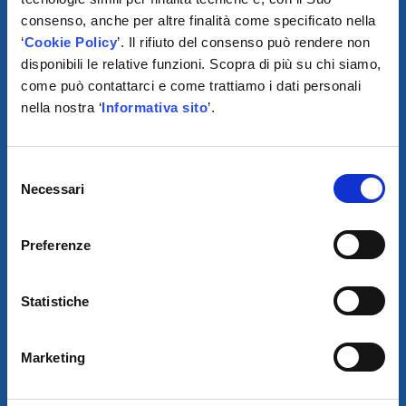
consenso, anche per altre finalità come specificato nella
‘
Cookie Policy
’. Il rifiuto del consenso può rendere non
disponibili le relative funzioni. Scopra di più su chi siamo,
come può contattarci e come trattiamo i dati personali
nella nostra ‘
Informativa sito
’.
SCARICA IL PROGRAMMA
DI TELEASSISTENZA
Selezione
Necessari
del
© 2021
consenso
AUTODIS ITALIA S.R.L.
Preferenze
SOCIETÀ SOGGETTA A DIREZIONE E COORDINAMENTO DI
AUTODISTRIBUTION S.A.S. CON SEDE IN ARCUEIL - FRANCIA
SEDE LEGALE:
VIA NEWTON 12 – 20016 PERO (MI)
Statistiche
COD. FISCALE, NUMERO ISCRIZ. R.I. DI MILANO, MONZA BRIANZA,
LODI E P.IVA E 09828680968
REA MI-2115844
CAP. SOC. EURO 10.006.000 I.V.
SDI:
W7YVJK9 - PEC: AUTODISITALIA@LEGALMAIL.IT
Marketing